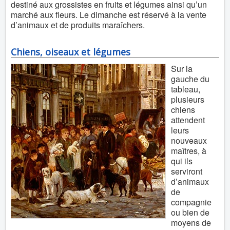
destiné aux grossistes en fruits et légumes ainsi qu’un
marché aux fleurs. Le dimanche est réservé à la vente
d’animaux et de produits maraîchers.
Chiens, oiseaux et légumes
Sur la
gauche du
tableau,
plusieurs
chiens
attendent
leurs
nouveaux
maîtres, à
qui ils
serviront
d’animaux
de
compagnie
ou bien de
moyens de