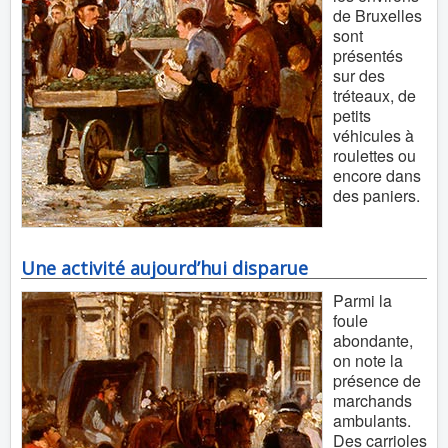
de Bruxelles
sont
présentés
sur des
tréteaux, de
petits
véhicules à
roulettes ou
encore dans
des paniers.
Une activité aujourd’hui disparue
Parmi la
foule
abondante,
on note la
présence de
marchands
ambulants.
Des carrioles