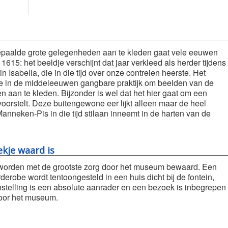
bepaalde grote gelegenheden aan te kleden gaat vele eeuwen
1615: het beeldje verschijnt dat jaar verkleed als herder tijdens
n Isabella, die in die tijd over onze contreien heerste. Het
p de in de middeleeuwen gangbare praktijk om beelden van de
 aan te kleden. Bijzonder is wel dat het hier gaat om een
voorstelt. Deze buitengewone eer lijkt alleen maar de heel
Manneken-Pis in die tijd stilaan inneemt in de harten van de
kje waard is
worden met de grootste zorg door het museum bewaard. Een
erobe wordt tentoongesteld in een huis dicht bij de fontein,
nstelling is een absolute aanrader en een bezoek is inbegrepen
voor het museum.