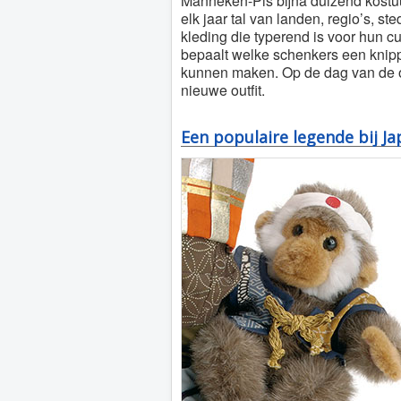
Manneken-Pis bijna duizend kostuu
elk jaar tal van landen, regio’s, s
kleding die typerend is voor hun cul
bepaalt welke schenkers een knipp
kunnen maken. Op de dag van de off
nieuwe outfit.
Een populaire legende bij J