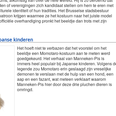
ms, afkomstig van over de hele wereld. Hij is zo beroemd dat
teden of verenigingen zich kandidaat stellen om hem te eren met
turele identiteit of hun tradities. Het Brusselse stadsbestuur
atroon krijgen waarmee ze het kostuum naar het juiste model
iciële overhandiging pronkt het beeldje dan trots met zijn
apanse kinderen
Het hoeft niet te verbazen dat het voorstel om het
beeldje een Momotaro-kostuum aan te meten werd
goedgekeurd. Het verhaal van Manneken-Pis is
immers heel populair bij Japanse kinderen. Volgens d
legende zou Momotaro erin geslaagd zijn vreselijke
demonen te verslaan met de hulp van een hond, een
aap en een fazant, wat meteen verklaart waarom
Manneken-Pis hier door deze drie pluchen dieren is
omringd.