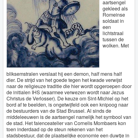
aartsengel
gekleed als
Romeinse
soldaat in
een
lichtstraal
tussen de
wolken. Met
bliksemstralen verslaat hij een demon, half mens half
dier. De strijd van het goede tegen het kwade verwijst
naar de religieuze traditie die hier wordt opgeroepen door
de initialen IHS (waarmee verwezen wordt naar Jezus
Christus de Verlosser). De keuze om Sint-Michiel op het
bord af te beelden, is ongetwijfeld ook een knipoog naar
de bestuurders van de Stad Brussel. Al sinds de
middeleeuwen is de aartsengel namelijk het symbool van
de stad. Het faienceatelier van Cornelis Mombaers kon
toen inderdaad op de steun rekenen van het
stadsbestuur, dat de plaatselijke economie een duwtje in