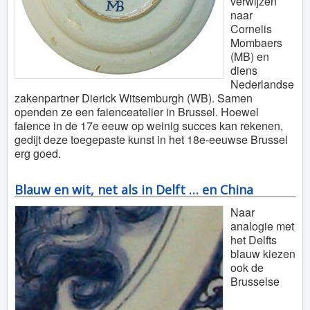
verwijzen
naar
Cornelis
Mombaers
(MB) en
diens
Nederlandse
zakenpartner Dierick Witsemburgh (WB). Samen
openden ze een faienceatelier in Brussel. Hoewel
faience in de 17e eeuw op weinig succes kan rekenen,
gedijt deze toegepaste kunst in het 18e-eeuwse Brussel
erg goed.
Blauw en wit, net als in Delft … en China
Naar
analogie met
het Delfts
blauw kiezen
ook de
Brusselse