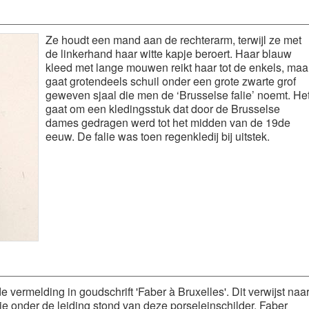
Ze houdt een mand aan de rechterarm, terwijl ze met
de linkerhand haar witte kapje beroert. Haar blauw
kleed met lange mouwen reikt haar tot de enkels, maa
gaat grotendeels schuil onder een grote zwarte grof
geweven sjaal die men de ‘Brusselse falie’ noemt. He
gaat om een kledingsstuk dat door de Brusselse
dames gedragen werd tot het midden van de 19de
eeuw. De falie was toen regenkledij bij uitstek.
e vermelding in goudschrift 'Faber à Bruxelles'. Dit verwijst naa
e onder de leiding stond van deze porseleinschilder. Faber