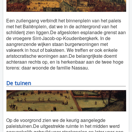
Een zuilengang verbindt het binnenplein van het paleis
met het Baliënplein, dat we in de achtergrond van het
schilderij zien liggen.De afgesloten esplanade grenst aan
de vroegere Sint-Jacob-op-Koudenbergkerk. In de
aangrenzende wijken staan burgerwoningen met
vakwerk in hout of baksteen. We treffen er ook enkele
aristocratische woningen aan.De belangrijkste doemt
achteraan rechts op, en is herkenbaar aan de twee hoge
torens: daar woonde de familie Nassau.
De tuinen
Op de voorgrond zien we de keurig aangelegde
paleistuinen.De uitgestrekte ruimte in het midden werd
aanvankelijk gebruikt voor steekspelen en later voor een